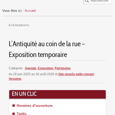
ACCUEIL
Vous êtes ici :
Accueil
VESUNNA
PUBLICS
ÉVÉNEMENTS
EVÈNEMENTS
RESSOURCES
L’Antiquité au coin de la rue –
Exposition temporaire
Catégorie :
Agenda
,
Exposition
,
Patrimoine
du 28 juin 2025 au 30 août 2026
at
Site-musée gallo-romain
Vesunna
EN UN CLIC
Horaires d’ouverture
Tarifs