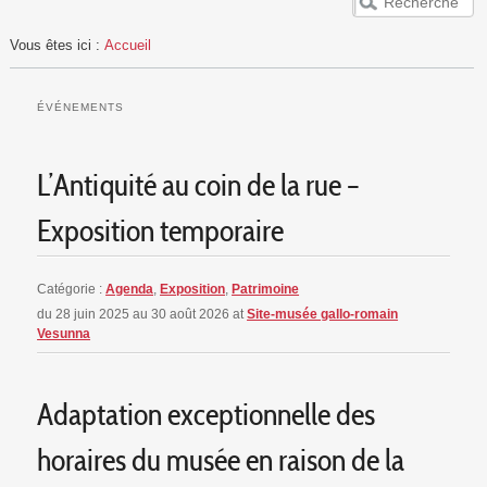
ACCUEIL
Vous êtes ici :
Accueil
VESUNNA
PUBLICS
ÉVÉNEMENTS
EVÈNEMENTS
RESSOURCES
L’Antiquité au coin de la rue –
Exposition temporaire
Catégorie :
Agenda
,
Exposition
,
Patrimoine
du 28 juin 2025 au 30 août 2026
at
Site-musée gallo-romain
Vesunna
Adaptation exceptionnelle des
horaires du musée en raison de la