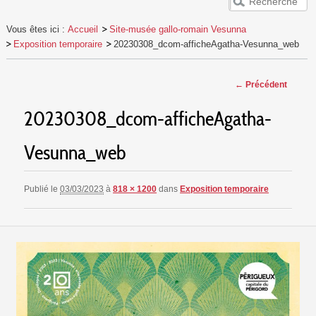
ACCUEIL
Vous êtes ici :
Accueil
Site-musée gallo-romain Vesunna
VESUNNA
Exposition temporaire
20230308_dcom-afficheAgatha-Vesunna_web
PUBLICS
Navigation
EVÈNEMENTS
← Précédent
des images
RESSOURCES
20230308_dcom-afficheAgatha-
Vesunna_web
Publié le
03/03/2023
à
818 × 1200
dans
Exposition temporaire