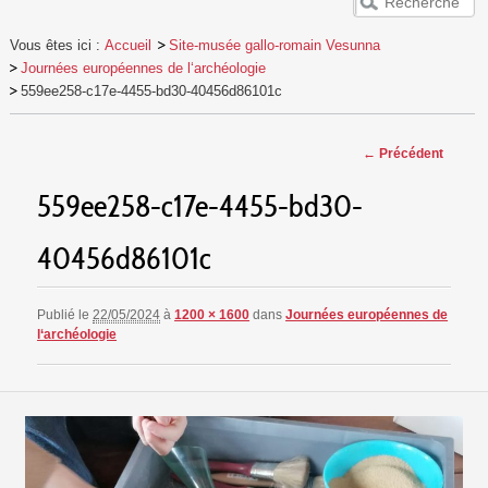
ACCUEIL
Vous êtes ici :
Accueil
Site-musée gallo-romain Vesunna
VESUNNA
Journées européennes de l‘archéologie
PUBLICS
559ee258-c17e-4455-bd30-40456d86101c
EVÈNEMENTS
Navigation
← Précédent
RESSOURCES
des images
559ee258-c17e-4455-bd30-
40456d86101c
Publié le
22/05/2024
à
1200 × 1600
dans
Journées européennes de
l‘archéologie