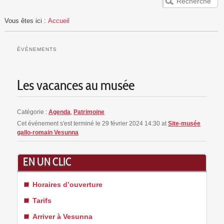
ACCUEIL
Vous êtes ici :
Accueil
VESUNNA
PUBLICS
ÉVÉNEMENTS
EVÈNEMENTS
RESSOURCES
Les vacances au musée
Catégorie :
Agenda
,
Patrimoine
Cet événement s'est terminé le 29 février 2024 14:30
at
Site-musée
gallo-romain Vesunna
EN UN CLIC
Horaires d’ouverture
Tarifs
Arriver à Vesunna