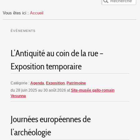
ACCUEIL
Vous êtes ici :
Accueil
VESUNNA
PUBLICS
ÉVÉNEMENTS
EVÈNEMENTS
RESSOURCES
L’Antiquité au coin de la rue –
Exposition temporaire
Catégorie :
Agenda
,
Exposition
,
Patrimoine
du 28 juin 2025 au 30 août 2026
at
Site-musée gallo-romain
Vesunna
Journées européennes de
l’archéologie