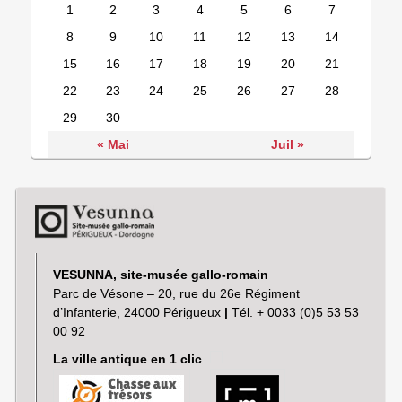
1
2
3
4
5
6
7
8
9
10
11
12
13
14
15
16
17
18
19
20
21
22
23
24
25
26
27
28
29
30
« Mai
Juil »
VESUNNA, site-musée gallo-romain
Parc de Vésone – 20, rue du 26e Régiment
d’Infanterie, 24000 Périgueux
|
Tél. + 0033 (0)5 53 53
00 92
La ville antique en 1 clic