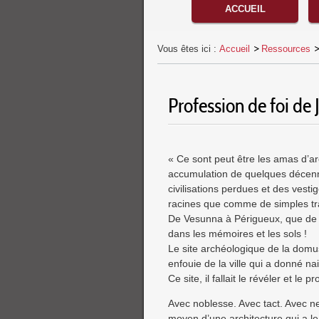
Menu principal
ACCUEIL
Vous êtes ici :
Accueil
Ressources
Profession de foi de
« Ce sont peut être les amas d’ar
accumulation de quelques décenni
civilisations perdues et des vest
racines que comme de simples tr
De Vesunna à Périgueux, que de c
dans les mémoires et les sols !
Le site archéologique de la domus
enfouie de la ville qui a donné n
Ce site, il fallait le révéler et le 
Avec noblesse. Avec tact. Avec nett
moyen d’une architecture qui a le