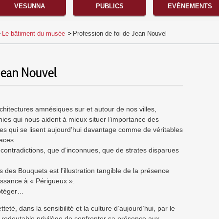
VESUNNA
PUBLICS
EVÈNEMENTS
Le bâtiment du musée
Profession de foi de Jean Nouvel
 Jean Nouvel
chitectures amnésiques sur et autour de nos villes,
es qui nous aident à mieux situer l’importance des
iges qui se lisent aujourd’hui davantage comme de véritables
aces.
ontradictions, que d’inconnues, que de strates disparues
 des Bouquets est l’illustration tangible de la présence
aissance à « Périgueux ».
protéger…
eté, dans la sensibilité et la culture d’aujourd’hui, par le
 redoutable privilège de confronter sa présence aux