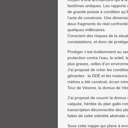
fantômes antiques. Les rapports d
de grande poésie à condition qu’il
l’acte de construire. Une dimensi
deux fragments du réel confronté
quelques millénaires.
Conscient des risques de la situat
constatations, et donc de protéger
Protéger c’est évidemment au sen
protection contre l’eau, le soleil,
plus graves, celles d’un environ
J’ai proposé de créer les conditi
gênantes : la DDE et les maisons
mètres a été construit, écran min
Tour de Vésone, la domus de Véso
J’ai proposé de couvrir la domus 
calquée, héritée du plan gallo-ro
transcription déconnectée des pl
faites de cette sobriété abstraite 
Sous cette nappe qui plane à env