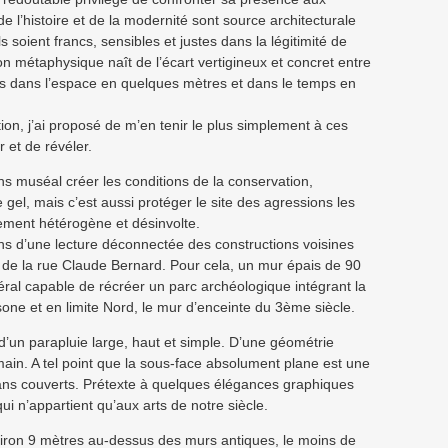
e l’histoire et de la modernité sont source architecturale
s soient francs, sensibles et justes dans la légitimité de
on métaphysique naît de l’écart vertigineux et concret entre
s dans l’espace en quelques mètres et dans le temps en
ion, j’ai proposé de m’en tenir le plus simplement à ces
 et de révéler.
s muséal créer les conditions de la conservation,
 le gel, mais c’est aussi protéger le site des agressions les
nement hétérogène et désinvolte.
ons d’une lecture déconnectée des constructions voisines
 de la rue Claude Bernard. Pour cela, un mur épais de 90
éral capable de récréer un parc archéologique intégrant la
ne et en limite Nord, le mur d’enceinte du 3ème siècle.
d’un parapluie large, haut et simple. D’une géométrie
main. A tel point que la sous-face absolument plane est une
ans couverts. Prétexte à quelques élégances graphiques
qui n’appartient qu’aux arts de notre siècle.
iron 9 mètres au-dessus des murs antiques, le moins de