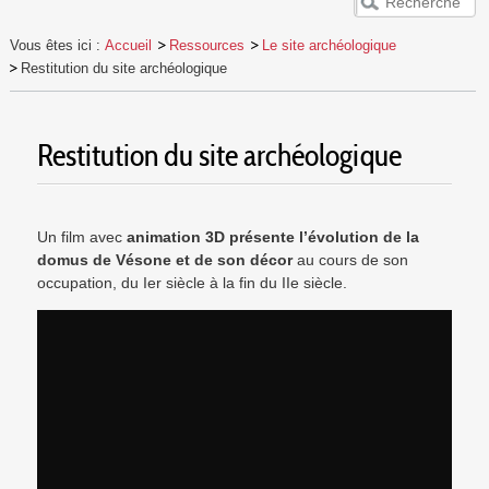
ACCUEIL
Vous êtes ici :
Accueil
Ressources
Le site archéologique
VESUNNA
Restitution du site archéologique
PUBLICS
EVÈNEMENTS
Restitution du site archéologique
RESSOURCES
Un film avec
animation 3D présente l’évolution de la
domus de Vésone et de son décor
au cours de son
occupation, du Ier siècle à la fin du IIe siècle.