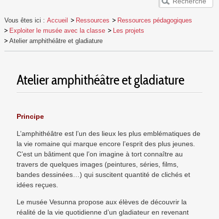
ACCUEIL
Vous êtes ici :
Accueil
Ressources
Ressources pédagogiques
VESUNNA
Exploiter le musée avec la classe
Les projets
PUBLICS
Atelier amphithéâtre et gladiature
EVÈNEMENTS
RESSOURCES
Atelier amphithéâtre et gladiature
Principe
L’amphithéâtre est l’un des lieux les plus emblématiques de
la vie romaine qui marque encore l’esprit des plus jeunes.
C’est un bâtiment que l’on imagine à tort connaître au
travers de quelques images (peintures, séries, films,
bandes dessinées…) qui suscitent quantité de clichés et
idées reçues.
Le musée Vesunna propose aux élèves de découvrir la
réalité de la vie quotidienne d’un gladiateur en revenant