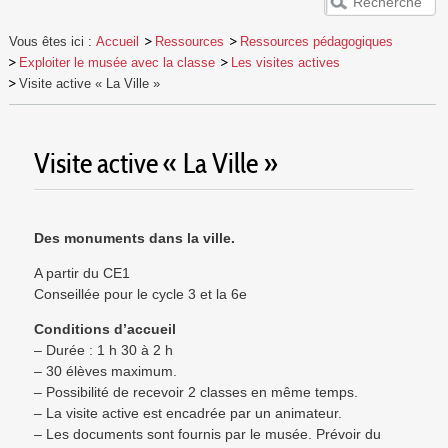
ACCUEIL
Vous êtes ici :
Accueil
Ressources
Ressources pédagogiques
VESUNNA
Exploiter le musée avec la classe
Les visites actives
PUBLICS
Visite active « La Ville »
EVÈNEMENTS
RESSOURCES
Visite active « La Ville »
Des monuments dans la ville.
A partir du CE1
Conseillée pour le cycle 3 et la 6e
Conditions d’accueil
– Durée : 1 h 30 à 2 h
– 30 élèves maximum.
– Possibilité de recevoir 2 classes en même temps.
– La visite active est encadrée par un animateur.
– Les documents sont fournis par le musée. Prévoir du