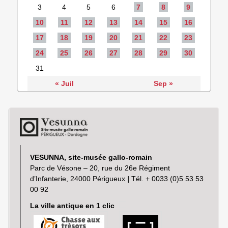
3
4
5
6
7
8
9
10
11
12
13
14
15
16
17
18
19
20
21
22
23
24
25
26
27
28
29
30
31
« Juil
Sep »
VESUNNA, site-musée gallo-romain
Parc de Vésone – 20, rue du 26e Régiment
d’Infanterie, 24000 Périgueux
|
Tél. + 0033 (0)5 53 53
00 92
La ville antique en 1 clic