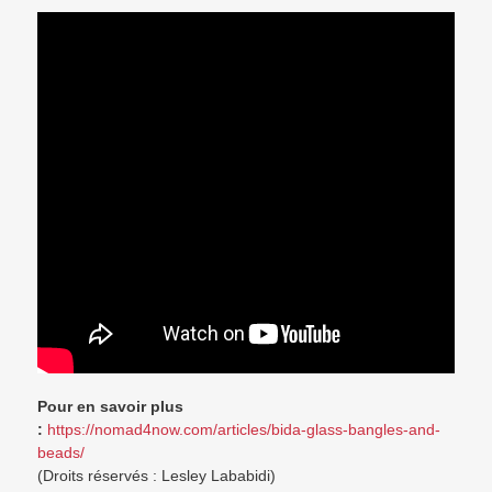
Pour en savoir plus
:
https://nomad4now.com/articles/bida-glass-bangles-and-
beads/
(Droits réservés : Lesley Lababidi)