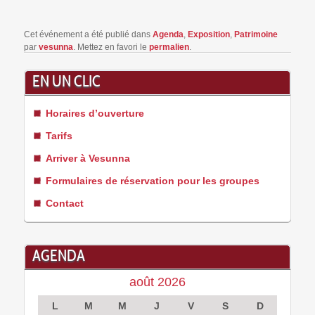
Cet événement a été publié dans
Agenda
,
Exposition
,
Patrimoine
par
vesunna
. Mettez en favori le
permalien
.
EN UN CLIC
Horaires d’ouverture
Tarifs
Arriver à Vesunna
Formulaires de réservation pour les groupes
Contact
AGENDA
août 2026
L
M
M
J
V
S
D