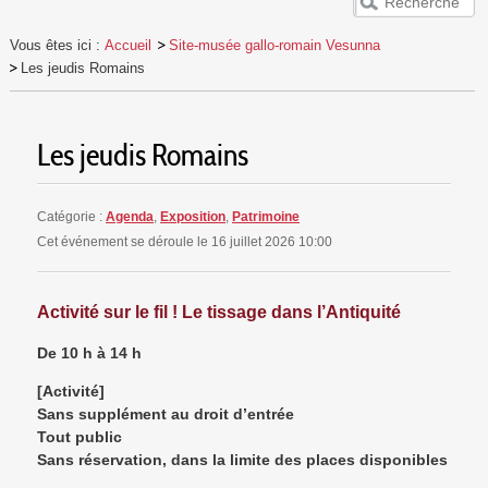
ACCUEIL
Vous êtes ici :
Accueil
Site-musée gallo-romain Vesunna
VESUNNA
Les jeudis Romains
PUBLICS
EVÈNEMENTS
Les jeudis Romains
RESSOURCES
Catégorie :
Agenda
,
Exposition
,
Patrimoine
Cet événement se déroule le 16 juillet 2026 10:00
Activité sur le fil ! Le tissage dans l’Antiquité
De 10 h à 14 h
[Activité]
Sans supplément au droit d’entrée
Tout public
Sans réservation, dans la limite des places disponibles